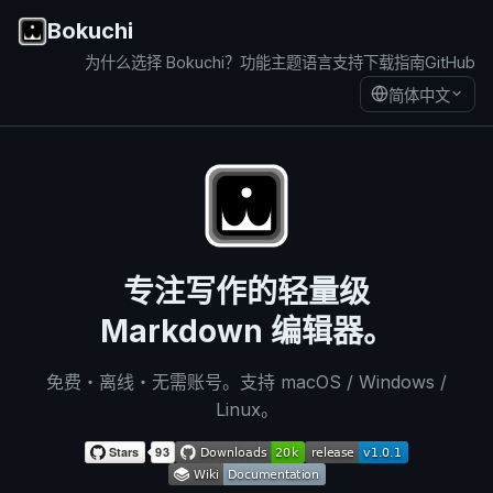
Bokuchi
为什么选择 Bokuchi？
功能
主题
语言支持
下载
指南
GitHub
简体中文
专注写作的轻量级
Markdown 编辑器。
免费・离线・无需账号。支持 macOS / Windows /
Linux。