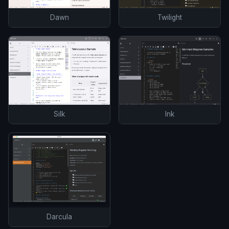
Dawn
Twilight
Silk
Ink
Darcula